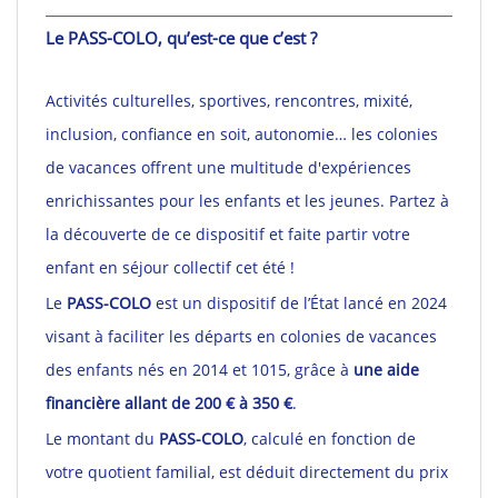
comités
d’entreprise
Le PASS-COLO, qu’est-ce que c’est ?
Nous
recrutons
Activités culturelles, sportives, rencontres, mixité,
!
inclusion, confiance en soit, autonomie… les colonies
Télécharger
votre
de vacances offrent une multitude d'expériences
brochure
enrichissantes pour les enfants et les jeunes. Partez à
la découverte de ce dispositif et faite partir votre
enfant en séjour collectif cet été !
Le
PASS-COLO
est un dispositif de l’État lancé en 2024
visant à faciliter les départs en colonies de vacances
des enfants
nés en 2014 et 1015, grâce à
une aide
financière allant de 200 € à 350 €
.
Le montant du
PASS-COLO
, calculé en fonction de
votre quotient familial, est déduit directement du prix