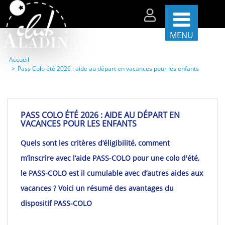
MENU
Accueil
Pass Colo été 2026 : aide au départ en vacances pour les enfants
Les
séjours
par
période
PASS COLO ÉTÉ 2026 : AIDE AU DÉPART EN
Les
VACANCES POUR LES ENFANTS
séjours
par
Quels sont les critères d’éligibilité, comment
thèmes
m’inscrire avec l’aide PASS-COLO pour une colo d'été,
La
vie
le PASS-COLO est il cumulable avec d’autres aides aux
sur
nos
vacances ? Voici un résumé des avantages du
centres
dispositif PASS-COLO
Partenaires
et