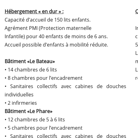
Hébergement « en dur » :
C
Capacité d’accueil de 150 lits enfants.
Agrément PMI (Protection maternelle
I
Infantile) pour 40 enfants de moins de 6 ans.
c
Accueil possible d’enfants à mobilité réduite.
5
L
Bâtiment «Le Bateau»
m
• 14 chambres de 6 lits
L
• 8 chambres pour l’encadrement
r
• Sanitaires collectifs avec cabines de douches
individuelles
• 2 infirmeries
Bâtiment «Le Phare»
• 12 chambres de 5 à 6 lits
• 5 chambres pour l’encadrement
• Sanitaires collectifs avec cabines de douches