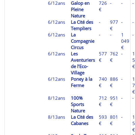
6/12ans
Galop en
726
-
-
-
Pleine
€
Nature
6/12ans
La Cité des
-
977
-
-
Templiers
€
6/12ans
La
-
-
1
-
Compagnie
049
Circus
€
6/12ans
Les
577
762
-
1
Aventuriers
€
€
5
de l’Eco-
€
Village
6/12ans
Poney à la
740
886
-
1
Ferme
€
€
7
€
8/12ans
100%
712
951
-
-
Sports
€
€
Nature
8/13ans
La Cité des
593
801
-
1
Cabanes
€
€
5
€