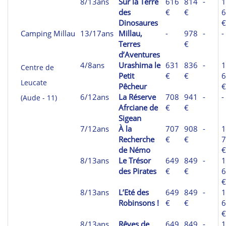
8/13ans
Sur la Terre
616
814
-
1
des
€
€
6
Dinosaures
€
Camping Millau
13/17ans
Millau,
-
978
-
-
Terres
€
d’Aventures
4/8ans
Urashima le
631
836
-
1
Centre de
Petit
€
€
6
Leucate
Pêcheur
€
6/12ans
La Réserve
708
941
-
-
(Aude - 11)
Afrciane de
€
€
Sigean
7/12ans
À la
707
908
-
1
Recherche
€
€
7
de Némo
€
8/13ans
Le Trésor
649
849
-
1
des Pirates
€
€
6
€
8/13ans
L’Eté des
649
849
-
1
Robinsons !
€
€
6
€
8/13ans
Rêves de
649
849
-
1