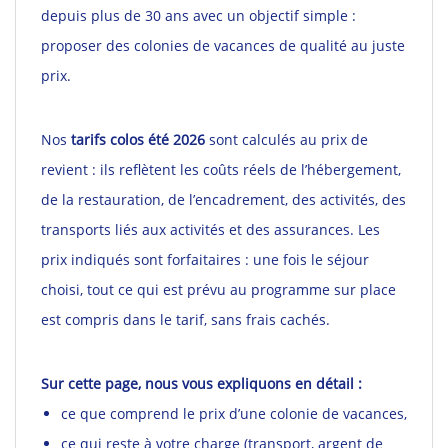
comités
depuis plus de 30 ans avec un objectif simple :
d’entreprise
proposer des colonies de vacances de qualité au juste
Nous
prix.
recrutons
!
Télécharger
Nos
tarifs colos été 2026
sont calculés au prix de
votre
brochure
revient : ils reflètent les coûts réels de l’hébergement,
de la restauration, de l’encadrement, des activités, des
transports liés aux activités et des assurances. Les
prix indiqués sont forfaitaires : une fois le séjour
choisi, tout ce qui est prévu au programme sur place
est compris dans le tarif, sans frais cachés.
Sur cette page, nous vous expliquons en détail :
ce que comprend le prix d’une colonie de vacances,
ce qui reste à votre charge (transport, argent de