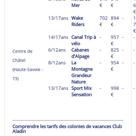
Mer
€
€
6
€
13/17ans
Wake
702
894
-
1
Riders
€
€
7
€
14/17ans
Canal Trip à
-
957
-
-
vélo
€
6/12ans
Cabanes
-
825
-
-
Centre de
d’Alpage
€
Châtel
8/12ans
La
-
954
-
-
Montagne
€
(Haute-Savoie -
Grandeur
73)
Nature
13/17ans
Sport Mix
-
998
-
-
Sensation
€
Comprendre les tarifs des colonies de vacances Club
Aladin