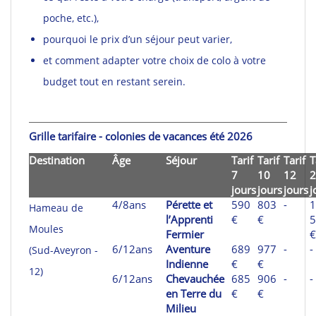
poche, etc.),
pourquoi le prix d’un séjour peut varier,
et comment adapter votre choix de colo à votre
budget tout en restant serein.
Grille tarifaire - colonies de vacances été 2026
Destination
Âge
Séjour
Tarif
Tarif
Tarif
T
7
10
12
2
jours
jours
jours
j
4/8ans
Pérette et
590
803
-
1
Hameau de
l’Apprenti
€
€
5
Moules
Fermier
€
6/12ans
Aventure
689
977
-
-
(Sud-Aveyron -
Indienne
€
€
12)
6/12ans
Chevauchée
685
906
-
-
en Terre du
€
€
Milieu