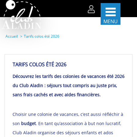
MENU
Accueil
Tarifs colos été 2026
Les
séjours
par
période
TARIFS COLOS ÉTÉ 2026
Les
Découvrez les tarifs des colonies de vacances été 2026
séjours
par
du Club Aladin : séjours tout compris au juste prix,
thèmes
sans frais cachés et avec aides financières.
La
vie
sur
nos
Choisir une colonie de vacances, c’est aussi réfléchir à
centres
son
budget
. En tant qu’association à but non lucratif,
Partenaires
Club Aladin organise des séjours enfants et ados
et