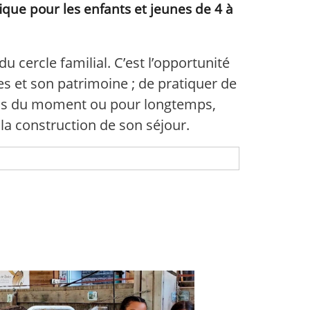
ique pour les enfants et jeunes de 4 à
 cercle familial. C’est l’opportunité
es et son patrimoine ; de pratiquer de
 amis du moment ou pour longtemps,
 la construction de son séjour.
uire et s’épanouir avec les autres.
vre un excellent séjour, riche
rticulièrement attentifs à ce que les
r nos séjours.
ltiple, diverse, joyeuse, et surtout