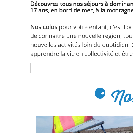
Découvrez tous nos séjours à dominante
Télécharger
17 ans, en bord de mer, à la montagne
votre
brochure
Nos colos
pour votre enfant, c'est l'o
de connaître une nouvelle région, tou
nouvelles activités loin du quotidien
apprendre la vie en collectivité et êt
Partir en colo c’est vivre une nouvelle
Ainsi, toute l’équipe du CLUB ALADIN n
No
d’expériences et de rencontres, de rêv
fondamentaux de notre
projet éducat
Notre proposition de
colonies de vaca