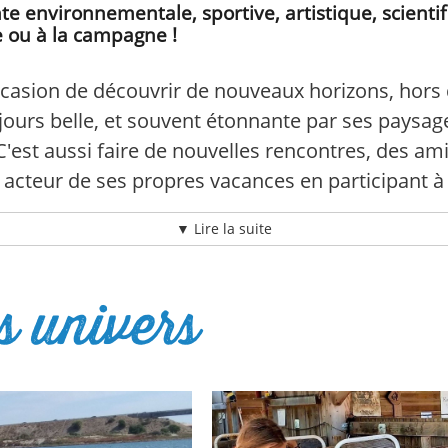
 environnementale, sportive, artistique, scientif
 ou à la campagne !
ccasion de découvrir de nouveaux horizons, hors du
jours belle, et souvent étonnante par ses paysag
. C'est aussi faire de nouvelles rencontres, des
re acteur de ses propres vacances en participant à
▼ Lire la suite
 aventure collective, s’émerveiller, rire, se constr
’a qu’un objectif : permettre à votre enfant de vi
s univers
es et d’éclats de rire. Pour cela, nous sommes pa
if
soient présents et appliqués en permanence su
nces
pour vos enfants nous ressemble :
elle est mu