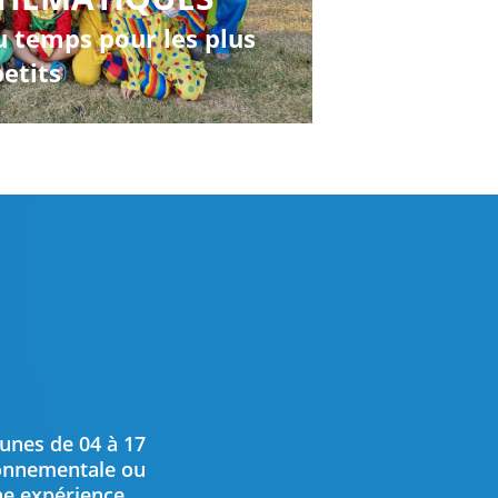
u temps pour les plus
petits
unes de 04 à 17
ronnementale ou
che expérience