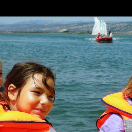
los : infos pratiques |
CE et partenaires |
Espace Blogs
|
Besoi