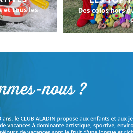
 et tous les
Des colos hors d
mmes-nous ?
0 ans, le CLUB ALADIN propose aux enfants et aux je
 de vacances à dominante artistique, sportive, envi
 séjours de vacances sont le fruit d'une longue et ri