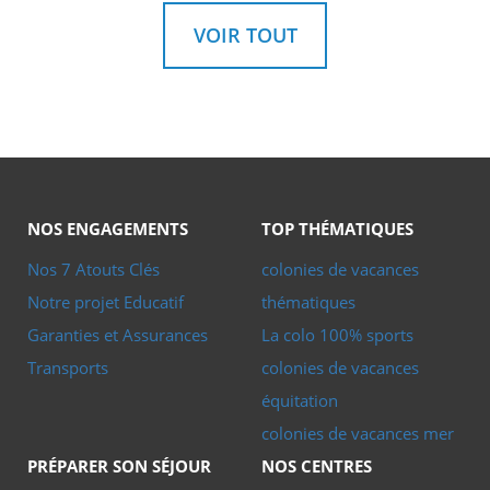
VOIR TOUT
NOS ENGAGEMENTS
TOP THÉMATIQUES
Nos 7 Atouts Clés
colonies de vacances
Notre projet Educatif
thématiques
Garanties et Assurances
La colo 100% sports
Transports
colonies de vacances
équitation
colonies de vacances mer
PRÉPARER SON SÉJOUR
NOS CENTRES