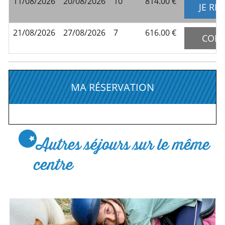
11/08/2026
20/08/2026
10
814.00 ‎€
JE RÉ
21/08/2026
27/08/2026
7
616.00 ‎€
COMP
MA RÉSERVATION
Autres séjours sur le même
centre