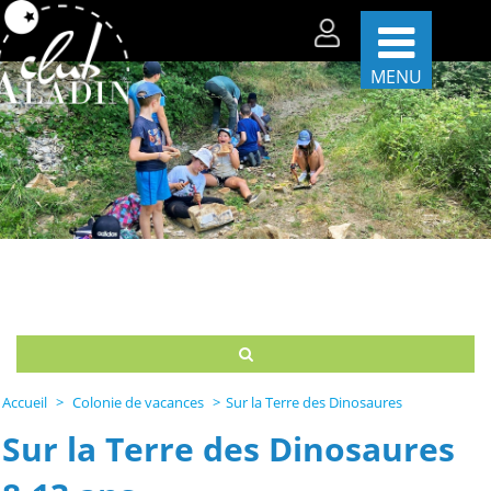
MENU
Les
séjours
par
période
Les
séjours
par
thèmes
La
vie
sur
Accueil
Colonie de vacances
Sur la Terre des Dinosaures
nos
centres
Sur la Terre des Dinosaures
Partenaires
et