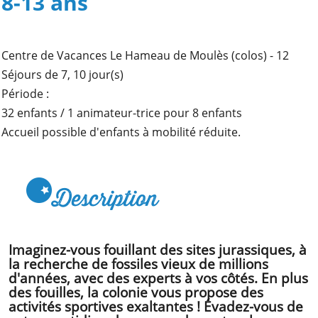
8-13 ans
comités
d’entreprise
Nous
recrutons
Centre de Vacances Le Hameau de Moulès (colos) - 12
!
Séjours de 7, 10 jour(s)
Télécharger
Période :
votre
32 enfants / 1 animateur-trice pour 8 enfants
brochure
Accueil possible d'enfants à mobilité réduite.
Description
Imaginez-vous fouillant des sites jurassiques, à
la recherche de fossiles vieux de millions
d'années, avec des experts à vos côtés. En plus
des fouilles, la colonie vous propose des
activités sportives exaltantes ! Évadez-vous de