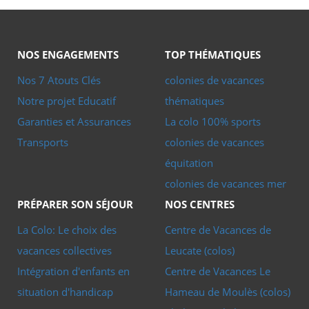
Peut-on progresser ou passer un galop pendant le séjour ?
Selon le séjour choisi et la durée, les enfants ayant déjà
une pratique peuvent approfondir leur niveau, travailler
NOS ENGAGEMENTS
TOP THÉMATIQUES
leur technique et, pour certains stages à partir de 10 jours,
Nos 7 Atouts Clés
colonies de vacances
préparer les galops 1 à 3.
Notre projet Educatif
thématiques
Garanties et Assurances
La colo 100% sports
Transports
colonies de vacances
équitation
colonies de vacances mer
PRÉPARER SON SÉJOUR
NOS CENTRES
La Colo: Le choix des
Centre de Vacances de
vacances collectives
Leucate (colos)
Intégration d'enfants en
Centre de Vacances Le
situation d'handicap
Hameau de Moulès (colos)