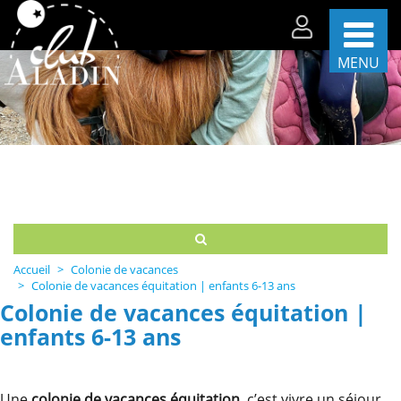
MENU
Les
séjours
par
période
Les
séjours
par
thèmes
Accueil
Colonie de vacances
La
Colonie de vacances équitation | enfants 6-13 ans
vie
Colonie de vacances équitation |
sur
enfants 6-13 ans
nos
centres
Partenaires
et
Une
colonie de vacances équitation
, c’est vivre un séjour