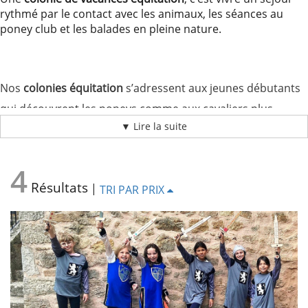
comités
rythmé par le contact avec les animaux, les séances au
d’entreprise
poney club et les balades en pleine nature.
Nous
recrutons
!
Télécharger
Nos
colonies équitation
s’adressent aux jeunes débutants
votre
qui découvrent les poneys comme aux cavaliers plus
brochure
▼ Lire la suite
confirmés qui souhaitent progresser à cheval. Chaque
séjour permet d’apprendre à son rythme, dans un cadre
4
adapté aux enfants de 6 à 13 ans.
Résultats
|
TRI PAR PRIX
Une colonie pour découvrir, apprendre
et progresser
Cet été, notre centre le
Hameau de Moulès
ouvre ses
portes aux jeunes cavaliers. Ici, l’équitation ne se vit pas