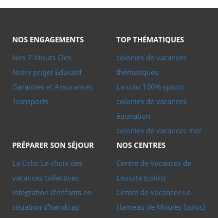
d’un animateur spécialisé et passionné, les enfants
apprennent à observer, reconnaître, comparer et poser
des hypothèses. Cette approche rend la science vivante,
NOS ENGAGEMENTS
TOP THÉMATIQUES
sensible, presque palpable. On ne parle plus seulement de
Nos 7 Atouts Clés
colonies de vacances
paléontologie : on entre dedans.
Notre projet Educatif
thématiques
Garanties et Assurances
La colo 100% sports
Transports
colonies de vacances
Découvrir les métiers de la
paléontologie en colonie
équitation
colonies de vacances mer
Cette colonie de vacances permet aussi d’approcher les
PRÉPARER SON SÉJOUR
NOS CENTRES
gestes et les réflexes des paléontologues. Les enfants
découvrent les bases de cette discipline scientifique, qui
La Colo: Le choix des
Centre de Vacances de
consiste à étudier les fossiles, leur formation et l’évolution
vacances collectives
Leucate (colos)
des espèces au fil des âges. Ils apprennent à lire un
Intégration d'enfants en
Centre de Vacances Le
paysage, à repérer un indice, à mieux comprendre ce que
situation d'handicap
Hameau de Moulès (colos)