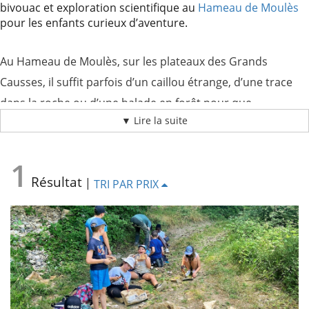
comités
bivouac et exploration scientifique au
Hameau de Moulès
d’entreprise
pour les enfants curieux d’aventure.
Nous
recrutons
Au Hameau de Moulès, sur les plateaux des Grands
!
Causses, il suffit parfois d’un caillou étrange, d’une trace
Télécharger
votre
dans la roche ou d’une balade en forêt pour que
brochure
▼ Lire la suite
l’imaginaire s’emballe
. La passion des dinosaures se
transforme en expérience concrète, dans un centre où l’on
1
vit dehors, où l’on explore et où l’on apprend en faisant.
Résultat
|
TRI PAR PRIX
Avec Club Aladin, l
a paléontologie devient une aventure à
hauteur d’enfant
, entre science, bivouac, camaraderie et
fascination pour le vivant disparu.
Offrez à votre enfant une colonie de vacances pour