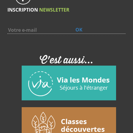
des activités concrètes autour des fossiles et de l’histoire
INSCRIPTION
NEWSLETTER
de la Terre, les enfants développent aussi leur sens de
l’observation, leur patience et leur envie de comprendre le
OK
monde.
Mais ce thème ne touche pas seulement les enfants qui
aiment la science. Il parle aussi à ceux qui aiment les
C'est aussi...
grandes aventures, les mondes disparus, les traces à
déchiffrer et les histoires plus grandes que nature. C’est
pour cela que cette page trouve naturellement sa place
parmi les
colonies de vacances thématiques
du Club
Aladin, aux côtés d’autres univers forts comme
La cité des
cabanes
,
Les aventuriers de l’éco-village
ou
Pérette et
l’apprenti fermier
.
Pour les familles qui cherchent d’autres séjours dans ce
même environnement, vous pouvez aussi découvrir le