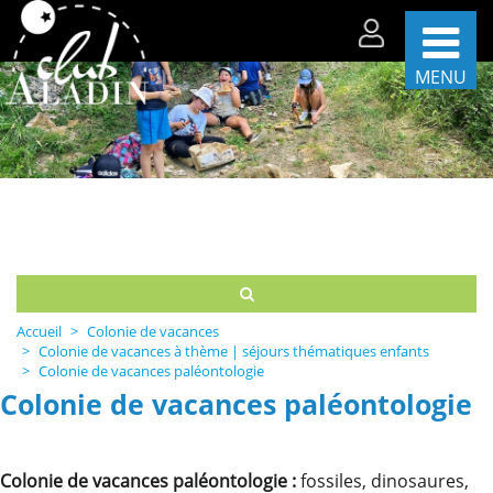
MENU
Les
séjours
par
période
Les
séjours
par
thèmes
Accueil
Colonie de vacances
La
Colonie de vacances à thème | séjours thématiques enfants
vie
Colonie de vacances paléontologie
sur
Colonie de vacances paléontologie
nos
centres
Partenaires
Colonie de vacances paléontologie :
fossiles, dinosaures,
et