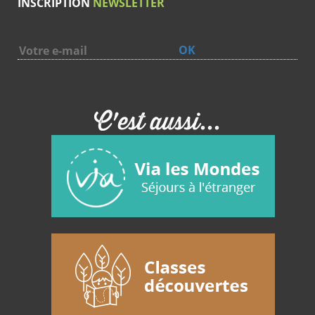
INSCRIPTION
NEWSLETTER
Et vous, quelle colonie de vacances êtes-vous ?
OK
C'est aussi...