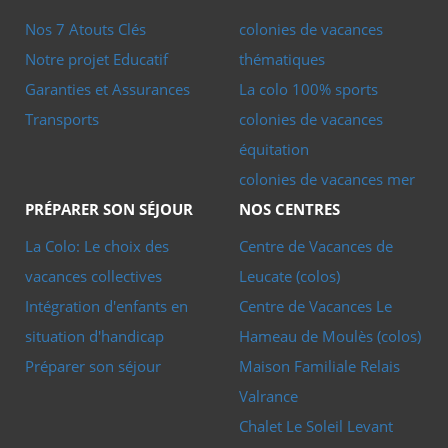
Savoie
Nos 7 Atouts Clés
colonies de vacances
Des colos multisports et stage sportifs pour les
Notre projet Educatif
thématiques
jeunes aventuriers : se familiariser avec la nature,
Garanties et Assurances
La colo 100% sports
découvrir l'écosystème de la montagne et développer son
Transports
colonies de vacances
esprit éco-citoyen en pratiquant des activités
équitation
sportives respectueuses de l'environnement. C'est aussi
colonies de vacances mer
l'occasion de se ressourcer dans des paysages à couper le
PRÉPARER SON SÉJOUR
NOS CENTRES
souffle et de respirer un peu d'air frais durant l'été...
La Colo: Le choix des
Centre de Vacances de
Equitation, univers thématiques, colo en compagnie des
vacances collectives
Leucate (colos)
animaux, découvrez notre magnifique centre Le Hameau
Intégration d'enfants en
Centre de Vacances Le
de Moules, en Aveyron.
situation d'handicap
Hameau de Moulès (colos)
Cet été, le Hameau de Moules ouvrira ses portes aux
Préparer son séjour
Maison Familiale Relais
apprentis cavaliers ! L'écurie Qualina situé à quelques pas
Valrance
de notre centre en pleine nature, les jeunes pratiquerons
Chalet Le Soleil Levant
l'équitation, dans un esprit vie à la ferme permanent. Les