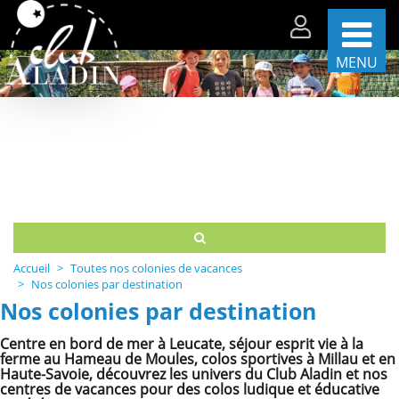
MENU
Les
séjours
par
période
Les
séjours
par
thèmes
Accueil
Toutes nos colonies de vacances
La
Nos colonies par destination
vie
Nos colonies par destination
sur
nos
Centre en bord de mer à Leucate, séjour esprit vie à la
centres
ferme au Hameau de Moules, colos sportives à Millau et en
Haute-Savoie, découvrez les univers du Club Aladin et nos
Partenaires
centres de vacances pour des colos ludique et éducative
et