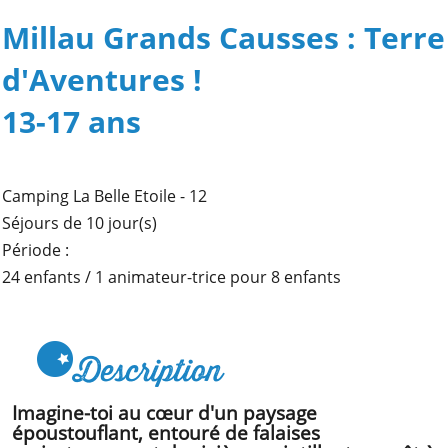
comités
Millau Grands Causses : Terre
d’entreprise
Nous
d'Aventures !
recrutons
!
13-17 ans
Télécharger
votre
brochure
Camping La Belle Etoile - 12
Séjours de 10 jour(s)
Période :
24 enfants / 1 animateur-trice pour 8 enfants
Description
Imagine-toi au cœur d'un paysage
époustouflant, entouré de falaises