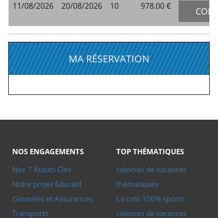
11/08/2026
20/08/2026
10
978.00 ‎€
COMP
MA RÉSERVATION
NOS ENGAGEMENTS
TOP THÉMATIQUES
Nos 7 Atouts Clés
colonies de vacances
Notre projet Educatif
thématiques
Garanties et Assurances
La colo 100% sports
Transports
colonies de vacances