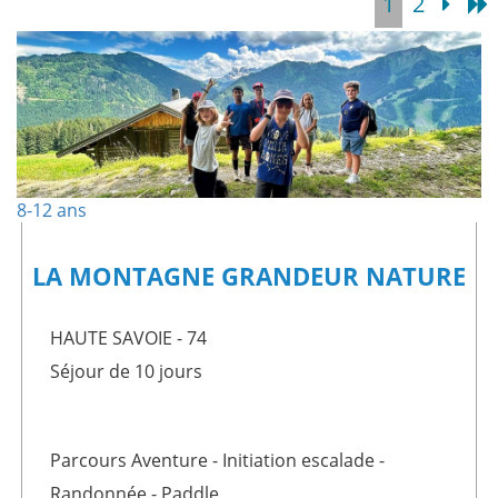
1
2
comités
d’entreprise
Nous
recrutons
!
Télécharger
votre
brochure
8-12 ans
LA MONTAGNE GRANDEUR NATURE
HAUTE SAVOIE - 74
Séjour de 10 jours
Parcours Aventure - Initiation escalade -
Randonnée - Paddle