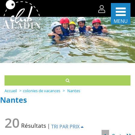
MENU
Les
séjours
par
période
Les
séjours
par
thèmes
Accueil
colonies de vacances
Nantes
La
Nantes
vie
sur
nos
20
centres
Résultats
|
TRI PAR PRIX
Partenaires
et