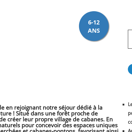
6-12
ANS
L
e en rejoignant notre séjour dédié à la
ture ! Situé dans une forêt proche de
p
é de créer leur propre village de cabanes. En
c
 naturels pour concevoir des espaces uniques
rchées et cabanes-pontons, favorisant ainsi
A