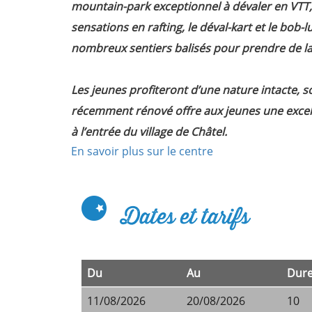
Atouts
mountain-park exceptionnel à dévaler en VTT, 
Clés
sensations en rafting, le déval-kart et le bob-
Notre
nombreux sentiers balisés pour prendre de la
projet
Educatif
Les jeunes profiteront d’une nature intacte, s
Garanties
récemment rénové offre aux jeunes une excellen
et
à l’entrée du village de Châtel.
Assurances
En savoir plus sur le centre
Transports
TOP
THÉMATIQUES
Dates et tarifs
colonies
de
vacances
Du
Au
Dur
thématiques
11/08/2026
20/08/2026
10