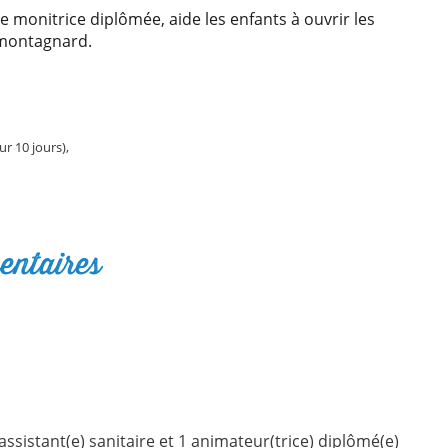
 monitrice diplômée, aide les enfants à ouvrir les
t montagnard.
du Lac Léman (1 sur 10 jours),
entaires
 assistant(e) sanitaire et 1 animateur(trice) diplômé(e)