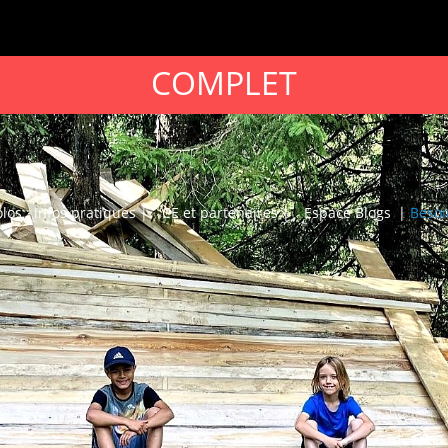
COMPLET
los : infos pratiques |
CE et partenaires |
Espace Blogs
|
Besoi