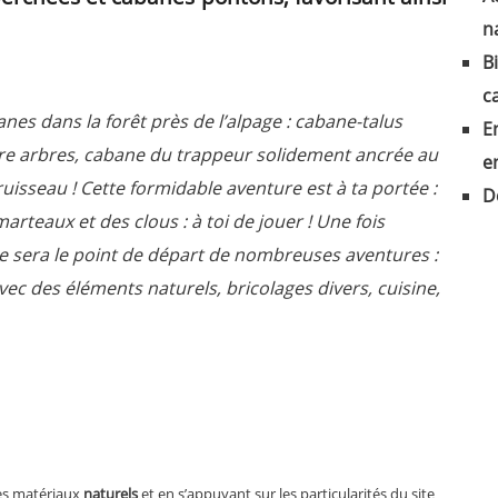
n
B
c
anes dans la forêt près de l’alpage : cabane-talus
E
re arbres, cabane du trappeur solidement ancrée au
e
isseau ! Cette formidable aventure est à ta portée :
D
arteaux et des clous : à toi de jouer ! Une fois
e sera le point de départ de nombreuses aventures :
ec des éléments naturels, bricolages divers, cuisine,
es matériaux
naturels
et en s’appuyant sur les particularités du site