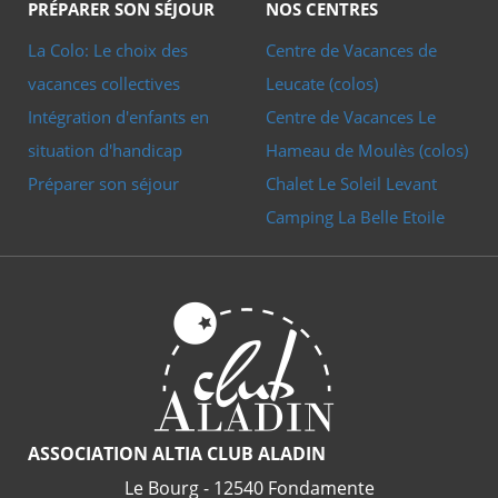
PRÉPARER SON SÉJOUR
NOS CENTRES
attentive, plus active, plus collective, dans un séjour où les
La Colo: Le choix des
Centre de Vacances de
enfants découvrent à la fois la navigation et le plaisir d’être
vacances collectives
Leucate (colos)
vraiment dehors.
Intégration d'enfants en
Centre de Vacances Le
situation d'handicap
Hameau de Moulès (colos)
Préparer son séjour
Chalet Le Soleil Levant
Camping La Belle Etoile
ASSOCIATION ALTIA CLUB ALADIN
Le Bourg - 12540 Fondamente