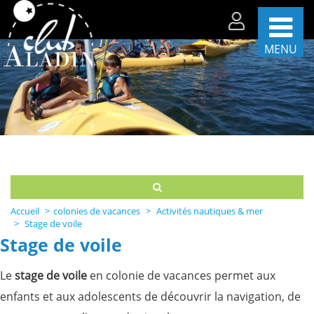
MENU
Les
séjours
par
période
Les
séjours
par
thèmes
Accueil
colonies de vacances
Activités nautiques & mer
La
Stage de voile
vie
Stage de voile
sur
nos
centres
Le
stage de voile
en colonie de vacances permet aux
Partenaires
enfants et aux adolescents de découvrir la navigation, de
et