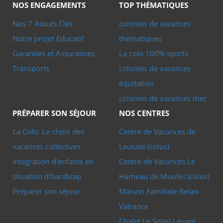
NOS ENGAGEMENTS
TOP THÉMATIQUES
parcours aérien, il faut avancer pas à pas, accrocher,
vérifier, se lancer. En parapente, tout se joue dans un
Nos 7 Atouts Clés
colonies de vacances
instant très particulier : l’aile se gonfle, la pente s’ouvre,
Notre projet Educatif
thématiques
puis le paysage change d’échelle. Pour les adolescents, ces
Garanties et Assurances
La colo 100% sports
activités ont un point commun très simple : elles donnent
Transports
colonies de vacances
le sentiment de vivre quelque chose de vrai.
équitation
colonies de vacances mer
PRÉPARER SON SÉJOUR
NOS CENTRES
Des sensations différentes, une
La Colo: Le choix des
Centre de Vacances de
même envie d’aller plus haut
vacances collectives
Leucate (colos)
L’
escalade
apprend la précision, le calme et la lecture du
Intégration d'enfants en
Centre de Vacances Le
rocher. Le
parcours accro roc
ajoute le jeu, l’équilibre et
situation d'handicap
Hameau de Moulès (colos)
cette petite montée d’adrénaline qui fait rire juste après
Préparer son séjour
Maison Familiale Relais
avoir hésité. Le
parapente
, lui, laisse une trace à part : le
Valrance
silence du départ, la vue qui s’élargit, la sensation de lâcher
Chalet Le Soleil Levant