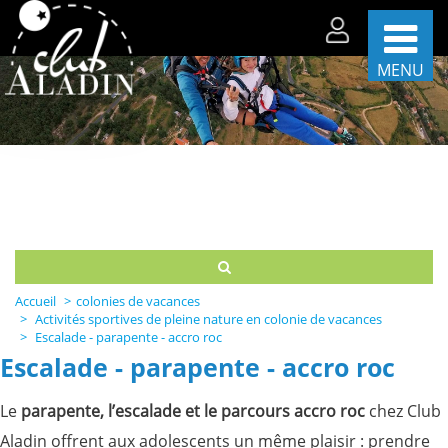
MENU
Les
séjours
par
période
Les
séjours
par
thèmes
Accueil
colonies de vacances
La
Activités sportives de pleine nature en colonie de vacances
vie
Escalade - parapente - accro roc
sur
Escalade - parapente - accro roc
nos
centres
Le
parapente, l’escalade et le parcours accro roc
chez Club
Partenaires
et
Aladin offrent aux adolescents un même plaisir : prendre