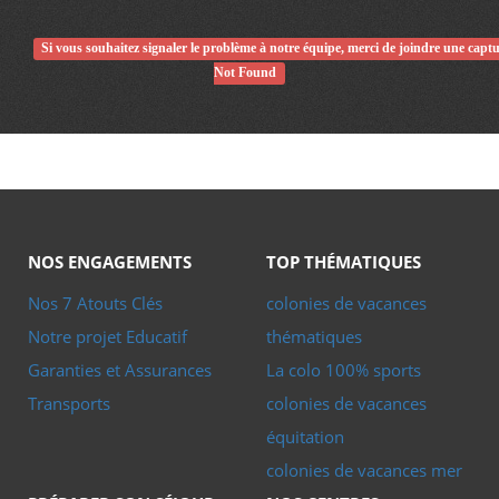
et
comités
Si vous souhaitez signaler le problème à notre équipe, merci de joindre une capt
d’entreprise
Not Found
Nous
recrutons
!
Télécharger
votre
brochure
NOS ENGAGEMENTS
TOP THÉMATIQUES
Nos 7 Atouts Clés
colonies de vacances
Notre projet Educatif
thématiques
Garanties et Assurances
La colo 100% sports
Transports
colonies de vacances
équitation
colonies de vacances mer