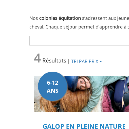
Télécharger
votre
Nos
colonies équitation
s’adressent aux jeune
brochure
cheval. Chaque séjour permet d’apprendre à 
Une colonie pour découvrir, a
4
Résultats
Cet été, notre centre le
Hameau de Moulès
ouv
|
TRI PAR PRIX
séjour. Les enfants prennent le temps d’appr
les bases de la relation avec l’animal. Cette 
6-12
Les séjours sont pensés pour accueillir aussi
ANS
l’équilibre, la confiance et les soins aux anima
perfectionnement à cheval ou à poney. Pour cer
Quel que soit leur niveau, nos
colos d’équitat
enfant.
GALOP EN PLEINE NATURE