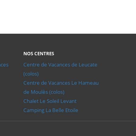
vailler leur technique et, pour certains stages
NOS CENTRES
nces
Centre de Vacances de Leucate
(colos)
Centre de Vacances Le Hameau
de Moulès (colos)
Chalet Le Soleil Levant
Camping La Belle Etoile