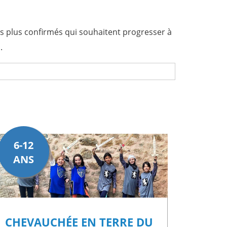
 plus confirmés qui souhaitent progresser à
s.
vit pas comme une activité posée au milieu du
 de préparer leur monture et de comprendre
 plus enrichissante.
6-12
plus jeunes découvrent les premiers gestes,
ANS
oin dans le travail technique, les balades et le
 de préparer le passage des galops 1 à 3.
roche progressive et adaptée à chaque
CHEVAUCHÉE EN TERRE DU