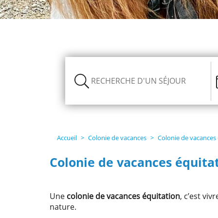
thèmes
La
vie
sur
nos
centres
Partenaires
et
comités
Accueil
Colonie de vacances
Colonie de vacances 
d’entreprise
Colonie de vacances équitat
Nous
recrutons
Une
colonie de vacances équitation
, c’est vi
!
nature.