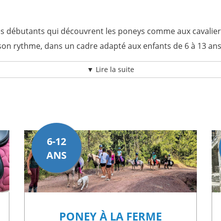
s débutants qui découvrent les poneys comme aux cavaliers
son rythme, dans un cadre adapté aux enfants de 6 à 13 an
▼ Lire la suite
pprendre et progresser
re ses portes aux jeunes cavaliers. Ici, l’équitation ne se 
ocher les poneys et les chevaux, de participer au pansage,
immersion rend l’expérience plus concrète, plus rassurante et
6-12
 bien les débutants que les enfants plus expérimentés. Les 
ANS
ux. Les cavaliers ayant déjà une pratique peuvent aller plus l
tains stages à partir de 10 jours, il est également possible
ion
proposent un apprentissage personnalisé, avec une app
PONEY À LA FERME