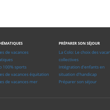
t le séjour ?
 ayant déjà une pratique peuvent approfondir leur niveau, tra
HÉMATIQUES
PRÉPARER SON SÉJOUR
ies de vacances
La Colo: Le choix des vaca
tiques
collectives
lo 100% sports
Intégration d'enfants en
ies de vacances équitation
situation d'handicap
ies de vacances mer
Préparer son séjour