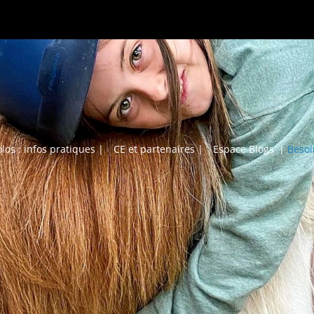
los : infos pratiques |
CE et partenaires |
Espace Blogs
|
Besoi